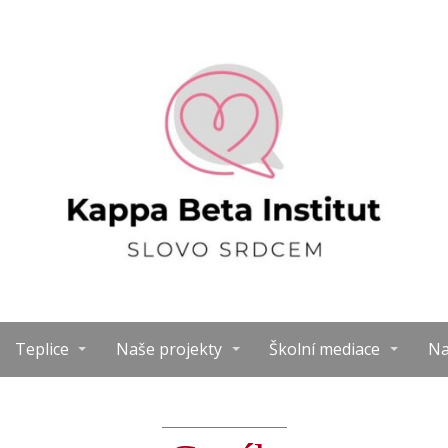
Teplice
Naše projekty
Školní mediace
Na